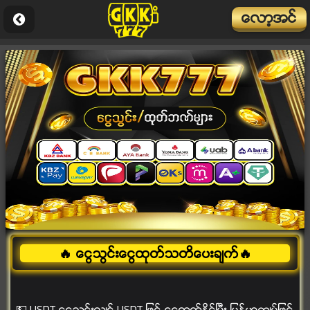
ေလာ့အင္
🔥 ေငြသြင္းေငြထုတ္သတိေပးခ်က္🔥
💵 USDT ေငြသြင္းလွ်င္ USDT ျဖင့္ ေငြထုတ္ႏိုင္ၿပီး ျမန္မာက်ပ္ျဖင့္