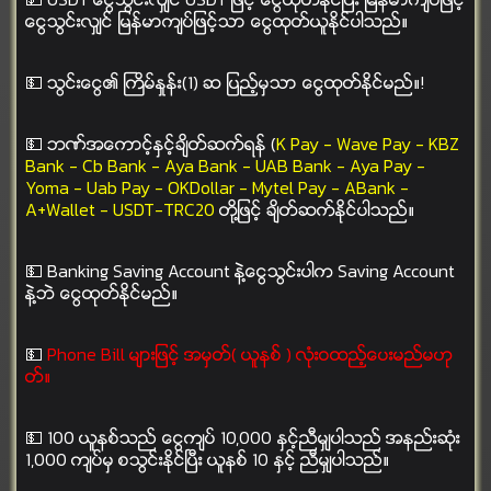
ေငြသြင္းလွ်င္ ျမန္မာက်ပ္ျဖင့္သာ ေငြထုတ္ယူႏိုင္ပါသည္။
💵 သြင္းေငြ၏ ႀကိမ္ႏႈန္း(1) ဆ ျပည့္မွသာ ေငြထုတ္ႏိုင္မည္။!
💵 ဘဏ္အေကာင့္ႏွင့္ခ်ိတ္ဆက္ရန္ (
K Pay - Wave Pay - KBZ
Bank - Cb Bank - Aya Bank - UAB Bank - Aya Pay -
Yoma - Uab Pay - OKDollar - Mytel Pay - ABank -
A+Wallet - USDT-TRC20
တို႔ျဖင့္ ခ်ိတ္ဆက္ႏိုင္ပါသည္။
💵 Banking Saving Account နဲ႔ေငြသြင္းပါက Saving Account
နဲ႔ဘဲ ေငြထုတ္ႏိုင္မည္။
💵
Phone Bill မ်ားျဖင့္ အမွတ္( ယူနစ္ ) လုံးဝထည့္ေပးမည္မဟု
တ္။
💵 100 ယူနစ္သည္ ေငြက်ပ္ 10,000 ႏွင့္ညီမွ်ပါသည္ အနည္းဆုံး
1,000 က်ပ္မွ စသြင္းႏိုင္ၿပီး ယူနစ္ 10 ႏွင့္ ညီမွ်ပါသည္။