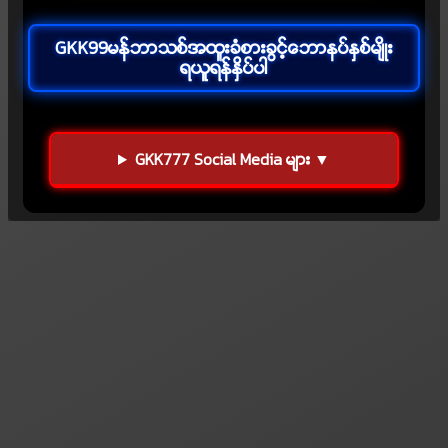
GKK99မန္ဘာသစ္အထူးခံစားခြင့္ေဘာနပ္ႏွစ္မ်ိဳး
ရယူရန္ႏွိပ္ပါ
GKK777 Social Media မ်ား ▼