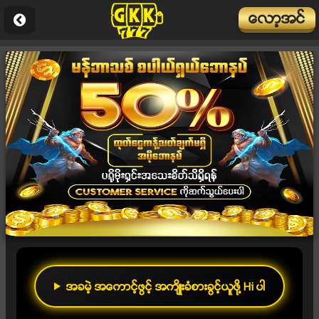
ေလာ့အင္
အခမဲ့ အေကာင့္ဖြင့္ အက်ိဳးခံစားခြင့္ယူဖို႔ Hi ပါ